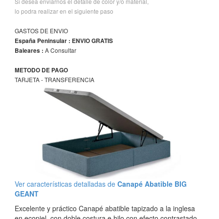
Si desea enviarnos el detalle de color y/o material,
lo podra realizar en el siguiente paso
GASTOS DE ENVIO
España Peninsular : ENVIO GRATIS
A Consultar
Baleares :
METODO DE PAGO
TARJETA - TRANSFERENCIA
Ver características detalladas de
Canapé Abatible BIG
GEANT
Excelente y práctico Canapé abatible tapizado a la inglesa
en ecopiel, con doble costura e hilo con efecto contrastado