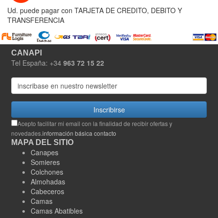
Ud. puede pagar con TARJETA DE CREDITO, DEBITO Y
TRANSFERENCIA
CANAPI
Tel España: +34
963 72 15 22
Inscribirse
Acepto facilitar mi email con la finalidad de recibir ofertas y
novedades.
información básica contacto
MAPA DEL SITIO
Canapes
Somieres
Colchones
Almohadas
Cabeceros
Camas
Camas Abatibles