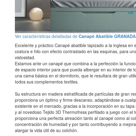
Ver características detalladas de
Canapé Abatible GRANADA
Excelente y práctico Canapé abatible tapizado a la inglesa en 
costura e hilo con efecto contrastado en las esquinas, para u
vistosidad.
Estamos ante un canapé que combina a la perfección la funci
de espacio interior para que pueda albergar en su interior de t
una cama básica en el dormitorio, que le resultara de gran uti
todos sus complementos textiles.
Su estructura en madera estratificada de partículas de gran res
proporciona un óptimo y firme descanso, adaptándose a cualqu
existente en el mercado, gracias a la incorporación en su tapa
y al novedoso Tejido 3D Thermofress perfilado a juego con el t
proporciona una perfecta aireación tanto al canapé como al col
concentración de humedad y por tanto contribuyendo a mejora
alargar la vida útil de su colchón.