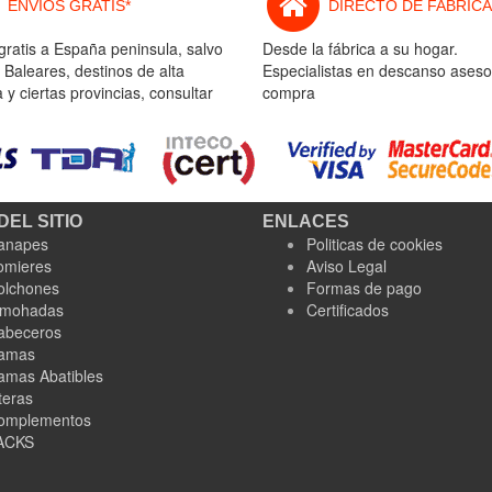
ENVIOS GRATIS*
DIRECTO DE FABRICA
gratis a España peninsula, salvo
Desde la fábrica a su hogar.
 Baleares, destinos de alta
Especialistas en descanso aseso
y ciertas provincias, consultar
compra
DEL SITIO
ENLACES
anapes
Politicas de cookies
omieres
Aviso Legal
olchones
Formas de pago
lmohadas
Certificados
abeceros
amas
amas Abatibles
teras
omplementos
ACKS