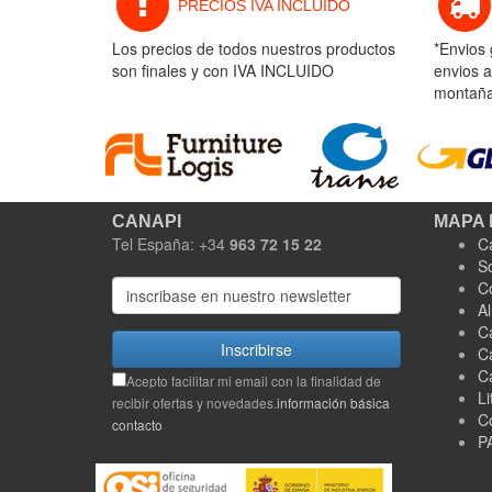
PRECIOS IVA INCLUIDO
Los precios de todos nuestros productos
*Envios 
son finales y con IVA INCLUIDO
envios a
montaña 
CANAPI
MAPA 
Tel España: +34
963 72 15 22
C
S
C
A
C
Inscribirse
C
C
Acepto facilitar mi email con la finalidad de
Li
recibir ofertas y novedades.
información básica
C
contacto
P