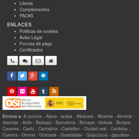
Literas
Complementos
PACKS
ENLACES
Politicas de cookies
Aviso Legal
Formas de pago
Certificados
Envios a
: A corunia - Alava - araba - Albacete - Alicante - Almeria -
Asturias - Avila - Badajoz - Barcelona - Bizcaya - bizkaia - Burgos -
Caceres - Cadiz - Cantabria - Castellon - Ciudad real - Cordoba -
Cuenca - Girona - Granada - Guadalajar - Guipuzcoa - gipuzkoa -