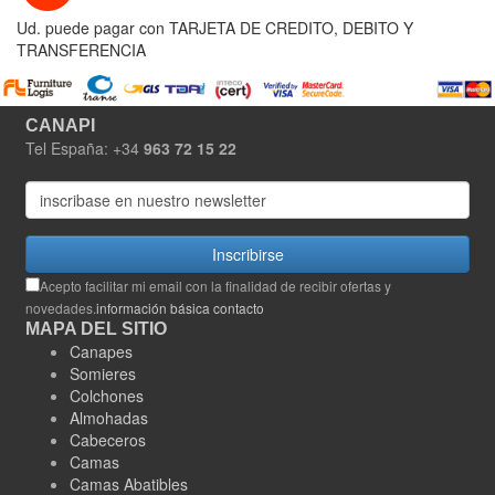
Ud. puede pagar con TARJETA DE CREDITO, DEBITO Y
TRANSFERENCIA
CANAPI
Tel España: +34
963 72 15 22
Inscribirse
Acepto facilitar mi email con la finalidad de recibir ofertas y
novedades.
información básica contacto
MAPA DEL SITIO
Canapes
Somieres
Colchones
Almohadas
Cabeceros
Camas
Camas Abatibles