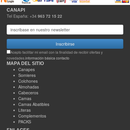
CANAPI
Tel España: +34
963 72 15 22
Inscribirse
Acepto facilitar mi email con la finalidad de recibir ofertas y
novedades.
información básica contacto
MAPA DEL SITIO
Canapes
Somieres
Colchones
Almohadas
Cabeceros
Camas
Camas Abatibles
Literas
Complementos
PACKS