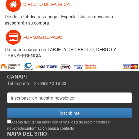
DIRECTO DE FABRICA
Desde la fábrica a su hogar. Especialistas en descanso
asesorarán su compra
FORMAS DE PAGO
Ud. puede pagar con TARJETA DE CREDITO, DEBITO Y
TRANSFERENCIA
CANAPI
Tel España: +34
963 72 15 22
Inscribirse
Acepto facilitar mi email con la finalidad de recibir ofertas y
novedades.
información básica contacto
MAPA DEL SITIO