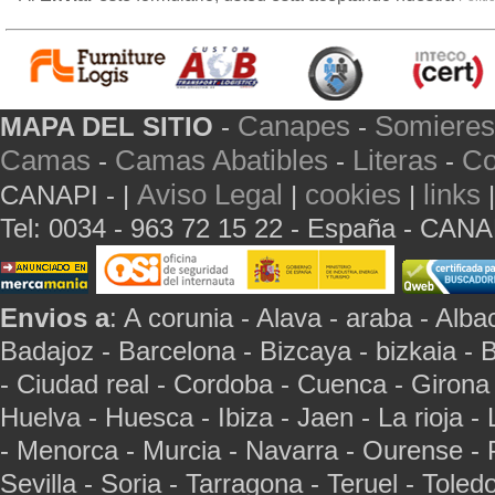
Canapes
Somieres
MAPA DEL SITIO
-
-
Camas
Camas Abatibles
Literas
Co
-
-
-
Aviso Legal
cookies
links
CANAPI - |
|
|
Tel: 0034 - 963 72 15 22 - España - CAN
Envios a
: A corunia - Alava - araba - Albac
Badajoz - Barcelona - Bizcaya - bizkaia - 
- Ciudad real - Cordoba - Cuenca - Girona
Huelva - Huesca - Ibiza - Jaen - La rioja -
- Menorca - Murcia - Navarra - Ourense - 
Sevilla - Soria - Tarragona - Teruel - Toled