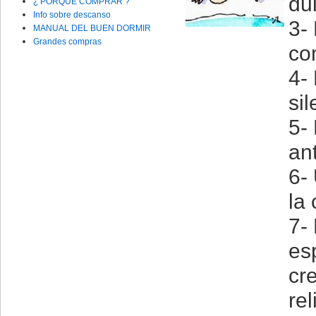
du
¿ PORQUE COMPRAR ?
Info sobre descanso
3-
MANUAL DEL BUEN DORMIR
Grandes compras
co
4-
sil
5- 
an
6- 
la
7-
esp
cr
rel