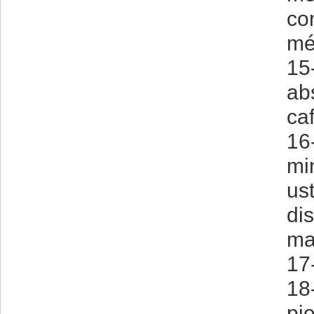
co
mé
15-
ab
ca
16
mi
ust
di
ma
17-
18
pi