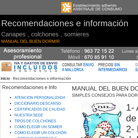
Recomendaciones e información
Canapes , colchones , somieres
MANUAL DEL BUEN DORMIR
inicio
-
Recomendaciones e información
Recomendaciones e Info
MANUAL DEL BUEN D
SIMPLES CONSEJOS PARA DOR
ATENCION PERSONALIZADA
DICCIONARIO DESCANSO
1-
CERTIFICADOS DE CALIDAD
NUESTRA SEDE
de
TIPOS DE COLCHONES
2-
COMO ELEGIR UN SOMIER
COMO ELEGIR UN COLCHÓN