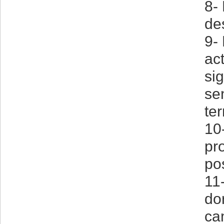
8- 
de
9-
ac
sig
se
te
10
pr
po
11
do
ca