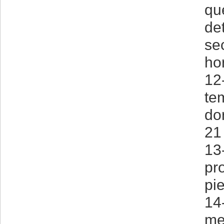
qu
de
se
ho
12
te
do
21
13
pr
pie
14
me