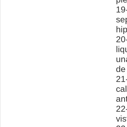
19
se
hi
20
li
un
de
21
ca
an
22-
vis