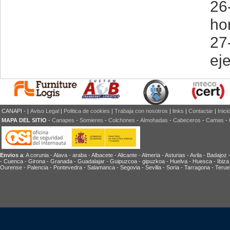
26
ho
27
eje
CANAPI - |
Aviso Legal
|
Politica de cookies
|
Trabaja con nosotros
|
links
|
Contactar
|
Inici
MAPA DEL SITIO
-
Canapes
-
Somieres
-
Colchones
-
Almohadas
-
Cabeceros
-
Camas
-
Envios a
: A corunia - Alava - araba - Albacete - Alicante - Almeria - Asturias - Avila - Badaj
- Cuenca - Girona - Granada - Guadalajar - Guipuzcoa - gipuzkoa - Huelva - Huesca - Ibiza - 
Ourense - Palencia - Pontevedra - Salamanca - Segovia - Sevilla - Soria - Tarragona - Teruel 