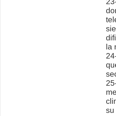
23
dor
tel
si
dif
la
24
qu
se
25-
me
cl
su