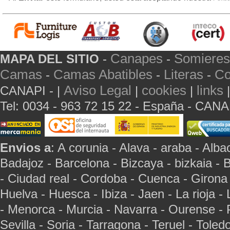
Canapes
Somieres
MAPA DEL SITIO
-
-
Camas
Camas Abatibles
Literas
Co
-
-
-
Aviso Legal
cookies
links
CANAPI - |
|
|
Tel: 0034 - 963 72 15 22 - España - CAN
Envios a
: A corunia - Alava - araba - Albac
Badajoz - Barcelona - Bizcaya - bizkaia - 
- Ciudad real - Cordoba - Cuenca - Girona
Huelva - Huesca - Ibiza - Jaen - La rioja -
- Menorca - Murcia - Navarra - Ourense - 
Sevilla - Soria - Tarragona - Teruel - Toled