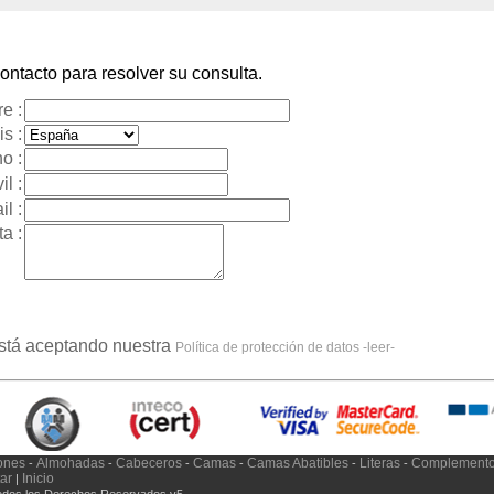
ntacto para resolver su consulta.
e :
s :
o :
il :
l :
a :
está aceptando nuestra
Política de protección de datos -leer-
ones
Almohadas
Cabeceros
Camas
Camas Abatibles
Literas
Complement
-
-
-
-
-
-
tar
Inicio
|