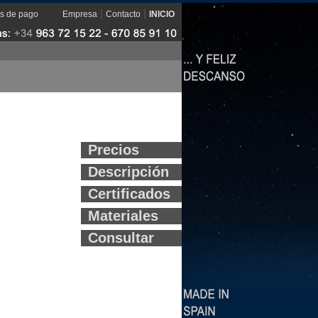
|
|
s de pago
Empresa
Contacto
INICIO
Precios
Descripción
Certificados
Materiales
Consultar