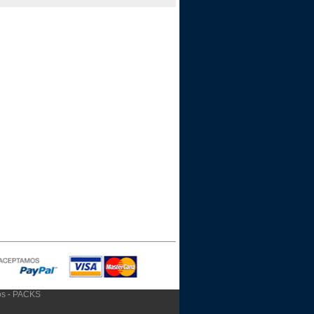
os
PACKS
-