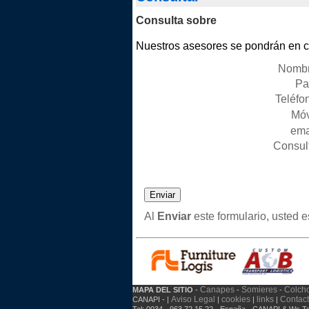
Consulta sobre
Nuestros asesores se pondrán en co
Nombr
Pai
Teléfon
Móv
emai
Consult
Al
Enviar
este formulario, usted 
Canapes
Somieres
Colch
MAPA DEL SITIO
-
-
-
Aviso Legal
cookies
links
Contac
CANAPI - |
|
|
|