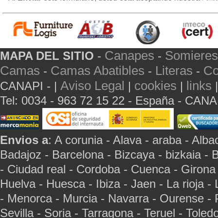
Canapes
Somieres
MAPA DEL SITIO
-
-
Camas
Camas Abatibles
Literas
Co
-
-
-
Aviso Legal
cookies
links
CANAPI - |
|
|
Tel: 0034 - 963 72 15 22 - España - CAN
Envios a
: A corunia - Alava - araba - Albac
Badajoz - Barcelona - Bizcaya - bizkaia - 
- Ciudad real - Cordoba - Cuenca - Girona
Huelva - Huesca - Ibiza - Jaen - La rioja -
- Menorca - Murcia - Navarra - Ourense - 
Sevilla - Soria - Tarragona - Teruel - Toled