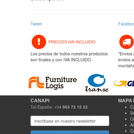
Tweet
Facebo
PRECIOS IVA INCLUIDO
Los precios de todos nuestros productos
*Envios 
son finales y con IVA INCLUIDO
envios a
montaña 
CANAPI
MAPA 
Tel España: +34
963 72 15 22
C
S
C
A
C