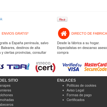
ok
ENVIOS GRATIS*
DIRECTO DE FABRICA
gratis a España peninsula, salvo
Desde la fábrica a su hogar.
 Baleares, destinos de alta
Especialistas en descanso aseso
y ciertas provincias, consultar
compra
DEL SITIO
ENLACES
anapes
Politicas de cookies
omieres
Aviso Legal
olchones
Formas de pago
lmohadas
Certificados
abeceros