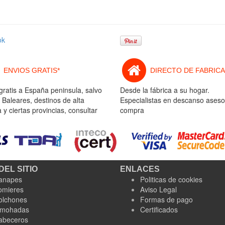
ok
ENVIOS GRATIS*
DIRECTO DE FABRICA
gratis a España peninsula, salvo
Desde la fábrica a su hogar.
 Baleares, destinos de alta
Especialistas en descanso aseso
y ciertas provincias, consultar
compra
DEL SITIO
ENLACES
anapes
Politicas de cookies
omieres
Aviso Legal
olchones
Formas de pago
lmohadas
Certificados
abeceros