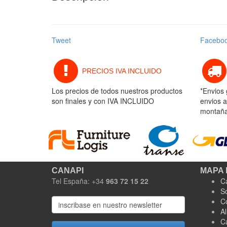
Tweet
Facebo
PRECIOS IVA INCLUIDO
Los precios de todos nuestros productos
*Envios 
son finales y con IVA INCLUIDO
envios a
montaña 
CANAPI
MAPA 
Tel España: +34
963 72 15 22
C
S
C
A
C