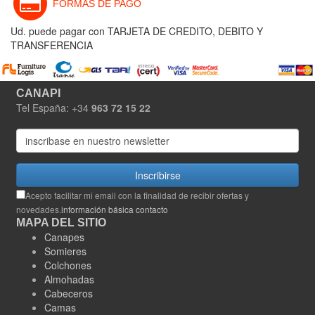
FORMAS DE PAGO
Ud. puede pagar con TARJETA DE CREDITO, DEBITO Y
TRANSFERENCIA
CANAPI
Tel España: +34
963 72 15 22
Inscribirse
Acepto facilitar mi email con la finalidad de recibir ofertas y
novedades.
información básica contacto
MAPA DEL SITIO
Canapes
Somieres
Colchones
Almohadas
Cabeceros
Camas