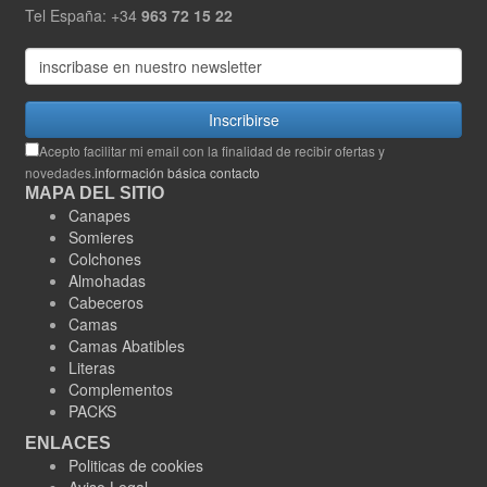
Tel España: +34
963 72 15 22
Inscribirse
Acepto facilitar mi email con la finalidad de recibir ofertas y
novedades.
información básica contacto
MAPA DEL SITIO
Canapes
Somieres
Colchones
Almohadas
Cabeceros
Camas
Camas Abatibles
Literas
Complementos
PACKS
ENLACES
Politicas de cookies
Aviso Legal