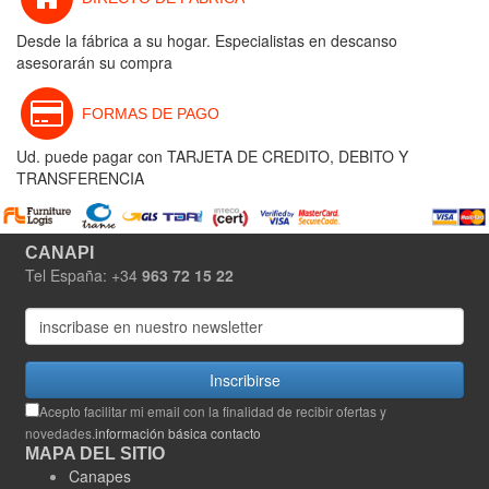
Desde la fábrica a su hogar. Especialistas en descanso
asesorarán su compra
FORMAS DE PAGO
Ud. puede pagar con TARJETA DE CREDITO, DEBITO Y
TRANSFERENCIA
CANAPI
Tel España: +34
963 72 15 22
Inscribirse
Acepto facilitar mi email con la finalidad de recibir ofertas y
novedades.
información básica contacto
MAPA DEL SITIO
Canapes