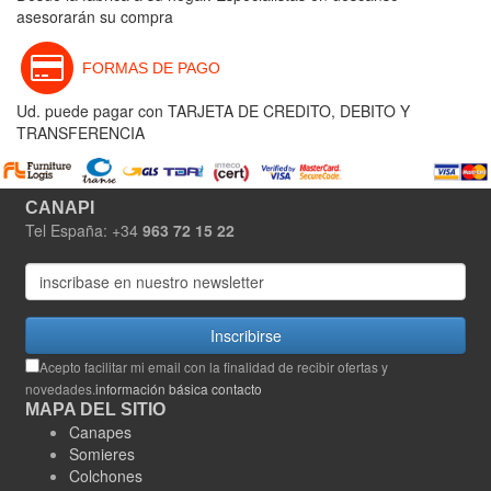
asesorarán su compra
FORMAS DE PAGO
Ud. puede pagar con TARJETA DE CREDITO, DEBITO Y
TRANSFERENCIA
CANAPI
Tel España: +34
963 72 15 22
Inscribirse
Acepto facilitar mi email con la finalidad de recibir ofertas y
novedades.
información básica contacto
MAPA DEL SITIO
Canapes
Somieres
Colchones