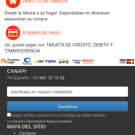
DIRECTO DE FABRICA
Desde la fábrica a su hogar. Especialistas en descanso
asesorarán su compra
FORMAS DE PAGO
Ud. puede pagar con TARJETA DE CREDITO, DEBITO Y
TRANSFERENCIA
CANAPI
Tel España: +34
963 72 15 22
Inscribirse
Acepto facilitar mi email con la finalidad de recibir ofertas y
novedades.
información básica contacto
MAPA DEL SITIO
Canapes