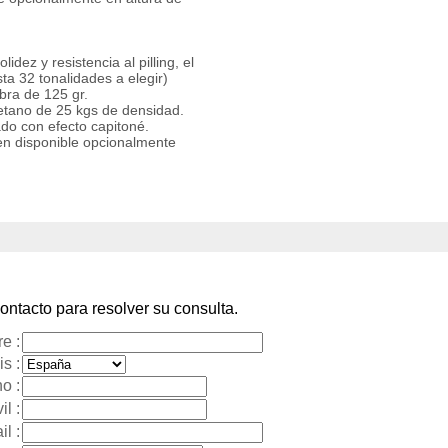
lidez y resistencia al pilling, el
sta 32 tonalidades a elegir)
bra de 125 gr.
retano de 25 kgs de densidad.
ado con efecto capitoné.
en disponible opcionalmente
ntacto para resolver su consulta.
e :
s :
o :
il :
l :