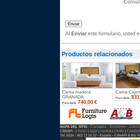
Consult
Al
Enviar
este formulario, usted 
Productos relacionados
Cama madera
Cama Cajo
GRANADA
831
Precio desde :
740,00
€
Precio desde :
Canapes
Somieres
Colch
MAPA DEL SITIO
-
-
-
Aviso Legal
cookies
links
Contac
CANAPI - |
|
|
|
Tel: 0034 - 963 72 15 22 - España - CANAPI & Ws 