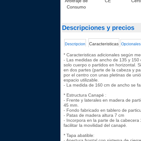
Arbitraje de
CE
Cert
Consumo
Descripciones y precios
Caracteristicas
Descripcion
Opcionales
* Caracteristicas adicionales según me
- Las medidas de ancho de 135 y 150 
solo cuerpo o partidos en horizontal. Si
en dos partes (parte de la cabeza y pa
por el centro con unas pletinas de un
espacio utilizable.
- La medida de 160 cm de ancho se fab
* Estructura Canapé :
- Frente y laterales en madera de part
45 mm.
- Fondo fabricado en tablero de part
- Patas de madera altura 7 cm
- Incorpora en la parte de la cabecera
facilitar la movilidad del canapé.
* Tapa abatible:
- Apertura frontal con sistema de cierre