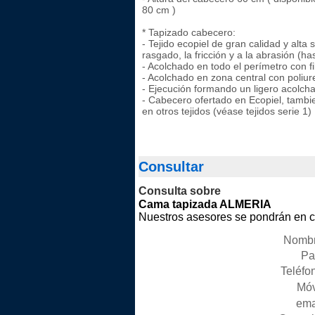
80 cm )
* Tapizado cabecero:
- Tejido ecopiel de gran calidad y alta so
rasgado, la fricción y a la abrasión (ha
- Acolchado en todo el perímetro con fi
- Acolchado en zona central con poliu
- Ejecución formando un ligero acolch
- Cabecero ofertado en Ecopiel, tambi
en otros tejidos (véase tejidos serie 1)
Consultar
Consulta sobre
Cama tapizada ALMERIA
Nuestros asesores se pondrán en co
Nombr
Pai
Teléfon
Móv
emai