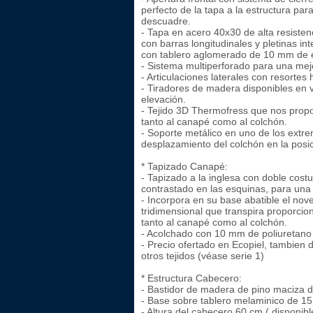
perfecto de la tapa a la estructura para
descuadre.
- Tapa en acero 40x30 de alta resistenc
con barras longitudinales y pletinas in
con tablero aglomerado de 10 mm de 
- Sistema multiperforado para una mejo
- Articulaciones laterales con resortes 
- Tiradores de madera disponibles en va
elevación.
- Tejido 3D Thermofress que nos propo
tanto al canapé como al colchón.
- Soporte metálico en uno de los extre
desplazamiento del colchón en la posic
* Tapizado Canapé:
- Tapizado a la inglesa con doble costu
contrastado en las esquinas, para una
- Incorpora en su base abatible el no
tridimensional que transpira proporcio
tanto al canapé como al colchón.
- Acolchado con 10 mm de poliuretano
- Precio ofertado en Ecopiel, tambien 
otros tejidos (véase serie 1)
* Estructura Cabecero:
- Bastidor de madera de pino maciza
- Base sobre tablero melaminico de 1
- Altura del cabecero 60 cm ( disponib