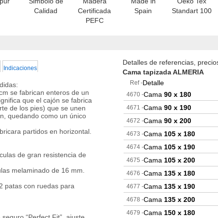
ipur
Simbolo de
Madera
Made in
Oeko Tex
Calidad
Certificada
Spain
Standart 100
PEFC
Detalles de referencias, preci
Indicaciones
Cama tapizada ALMERIA
Detalle
Ref -
didas:
cm se fabrican enteros de un
Cama
90 x 180
4670 -
gnifica que el cajón se fabrica
Cama
90 x 190
rte de los pies) que se unen
4671 -
ión, quedando como un único
Cama
90 x 200
4672 -
ricara partidos en horizontal.
Cama
105 x 180
4673 -
Cama
105 x 190
4674 -
iculas de gran resistencia de
Cama
105 x 200
4675 -
iculas melaminado de 16 mm.
Cama
135 x 180
4676 -
 2 patas con ruedas para
Cama
135 x 190
4677 -
Cama
135 x 200
4678 -
Cama
150 x 180
4679 -
 seguro “Perfect Fit”, ajuste