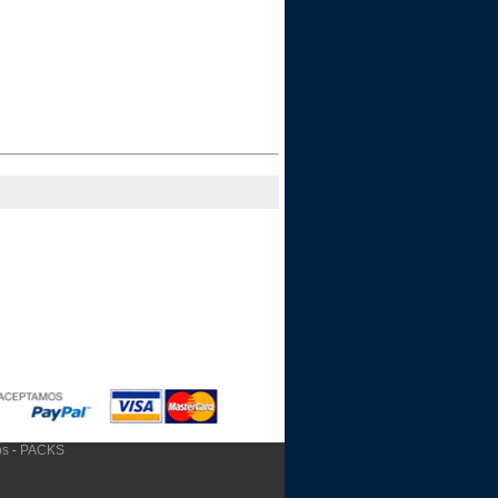
os
PACKS
-