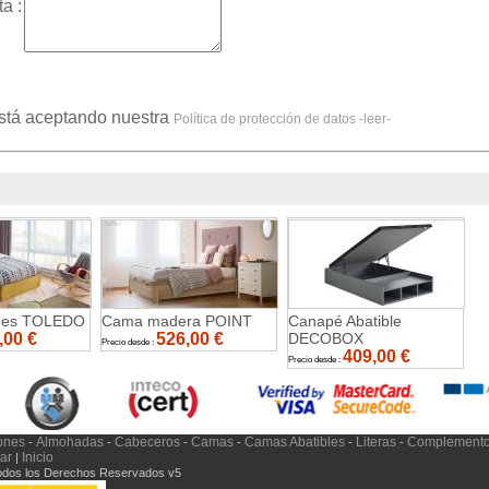
a :
está aceptando nuestra
Política de protección de datos -leer-
nes TOLEDO
Cama madera POINT
Canapé Abatible
,00
€
526,00
€
DECOBOX
Precio desde :
409,00
€
Precio desde :
ones
Almohadas
Cabeceros
Camas
Camas Abatibles
Literas
Complement
-
-
-
-
-
-
tar
Inicio
|
Todos los Derechos Reservados v5