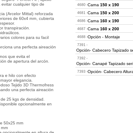
 evitar cualquier tipo de
Cama
150 x 190
4680 -
Cama
150 x 200
4681 -
ia (Arcelor Mittal) reforzada
teriores de 60x4 mm, cubierta
Cama
160 x 190
4686 -
espesor.
r transpiración.
Cama
160 x 200
4687 -
hidraúlicos.
Opción - Montaje
4688 -
rios colores para su facil
7391 -
rciona una perfecta aireación
Opción- Cabecero Tapizado se
mos que evita el
7392 -
ión de apertura del arcón.
Opción- Canapé Tapizado ser
Opción- Cabecero Altur
7393 -
ra e hilo con efecto
 mayor elegancia.
vedoso Tejido 3D Thermofress
nando una perfecta aireación
 de 25 kgs de densidad.
disponible opcionalmente en
 de 50x25 mm
5 mm
le opcionalmente en altura de