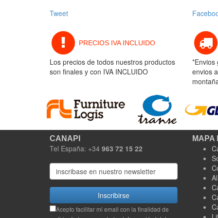
Tweet
Facebo
PRECIOS IVA INCLUIDO
Los precios de todos nuestros productos
*Envios 
son finales y con IVA INCLUIDO
envios a
montaña 
CANAPI
MAPA 
Tel España: +34
963 72 15 22
C
S
C
A
C
Inscribirse
C
C
Acepto facilitar mi email con la finalidad de
Li