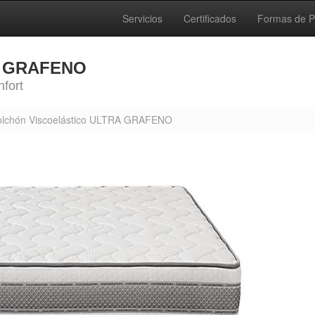
Servicios
Certificados
Formas de 
RA GRAFENO
fort
lchón Viscoelástico ULTRA GRAFENO