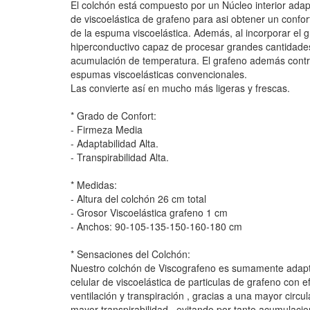
El colchón está compuesto por un Núcleo interior ad
de viscoelástica de grafeno para asi obtener un confor
de la espuma viscoelástica. Además, al incorporar el g
hiperconductivo capaz de procesar grandes cantidades
acumulación de temperatura. El grafeno además contra
espumas viscoelásticas convencionales.
Las convierte así en mucho más ligeras y frescas.
* Grado de Confort:
- Firmeza Media
- Adaptabilidad Alta.
- Transpirabilidad Alta.
* Medidas:
- Altura del colchón 26 cm total
- Grosor Viscoelástica grafeno 1 cm
- Anchos: 90-105-135-150-160-180 cm
* Sensaciones del Colchón:
Nuestro colchón de Viscografeno es sumamente adaptab
celular de viscoelástica de particulas de grafeno con 
ventilación y transpiración , gracias a una mayor circu
mayor transpirabilidad , evitando por tanto acumulaci