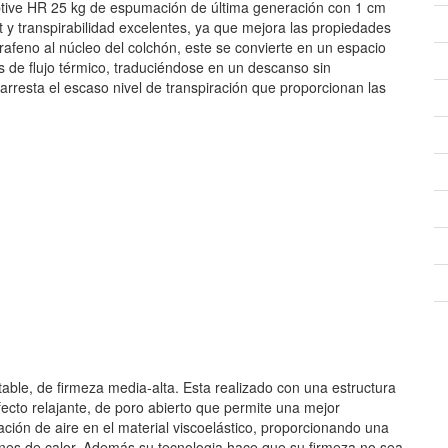
aptive HR 25 kg de espumación de última generación con 1 cm
t y transpirabilidad excelentes, ya que mejora las propiedades
rafeno al núcleo del colchón, este se convierte en un espacio
 de flujo térmico, traduciéndose en un descanso sin
rresta el escaso nivel de transpiración que proporcionan las
le, de firmeza media-alta. Esta realizado con una estructura
efecto relajante, de poro abierto que permite una mejor
lación de aire en el material viscoelástico, proporcionando una
ones de calor. Además su tecnologia hace que su firmeza no sea