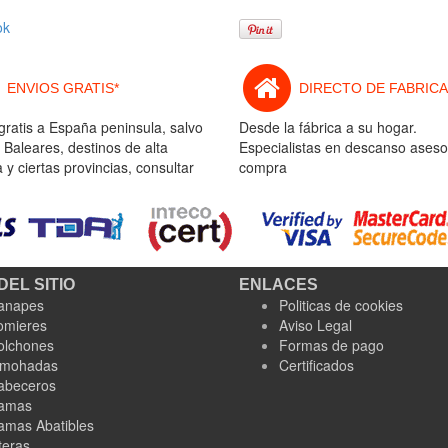
ok
ENVIOS GRATIS*
DIRECTO DE FABRICA
gratis a España peninsula, salvo
Desde la fábrica a su hogar.
 Baleares, destinos de alta
Especialistas en descanso aseso
y ciertas provincias, consultar
compra
DEL SITIO
ENLACES
anapes
Politicas de cookies
omieres
Aviso Legal
olchones
Formas de pago
lmohadas
Certificados
abeceros
amas
amas Abatibles
teras