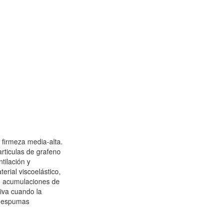
firmeza media-alta.
articulas de grafeno
tilación y
erial viscoelástico,
to acumulaciones de
iva cuando la
e espumas