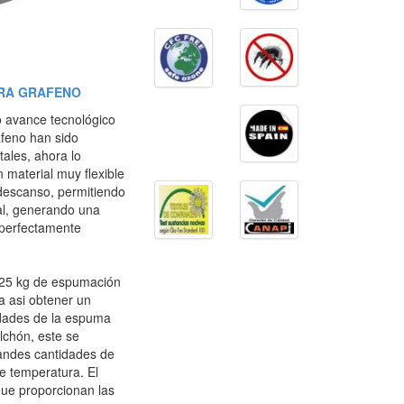
LTRA GRAFENO
o avance tecnológico
afeno han sido
tales, ahora lo
 material muy flexible
 descanso, permitiendo
al, generando una
 perfectamente
R 25 kg de espumación
a asi obtener un
iedades de la espuma
olchón, este se
randes cantidades de
e temperatura. El
que proporcionan las