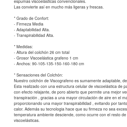
espumas viscoelásticas convencionales.
Las convierte así en mucho más ligeras y frescas.
* Grado de Confort:
- Firmeza Media
- Adaptabilidad Alta.
- Transpirabilidad Alta.
* Medidas:
- Altura del colchón 26 cm total
- Grosor Viscoelástica grafeno 1 cm
- Anchos: 90-105-135-150-160-180 cm
* Sensaciones del Colchón:
Nuestro colchón de Viscografeno es sumamente adaptable, de 
Esta realizado con una estructura celular de viscoelástica de p
con efecto relajante, de poro abierto que permite una mejor ven
transpiración , gracias a una mayor circulación de aire en el mat
proporcionando una mayor transpirabilidad , evitando por tan
calor. Además su tecnologia hace que su firmeza no sea exces
temperatura ambiente desciende, como ocurre con el resto d
viscoelásticas.