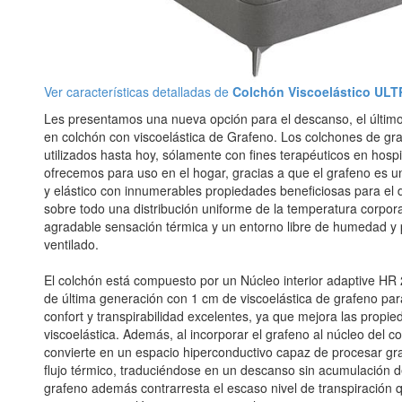
Ver características detalladas de
Colchón Viscoelástico U
Les presentamos una nueva opción para el descanso, el últim
en colchón con viscoelástica de Grafeno. Los colchones de gr
utilizados hasta hoy, sólamente con fines terapéuticos en hospi
ofrecemos para uso en el hogar, gracias a que el grafeno es un
y elástico con innumerables propiedades beneficiosas para el
sobre todo una distribución uniforme de la temperatura corpor
agradable sensación térmica y un entorno libre de humedad y
ventilado.
El colchón está compuesto por un Núcleo interior adaptive H
de última generación con 1 cm de viscoelástica de grafeno par
confort y transpirabilidad excelentes, ya que mejora las prop
viscoelástica. Además, al incorporar el grafeno al núcleo del c
convierte en un espacio hiperconductivo capaz de procesar g
flujo térmico, traduciéndose en un descanso sin acumulación d
grafeno además contrarresta el escaso nivel de transpiración 