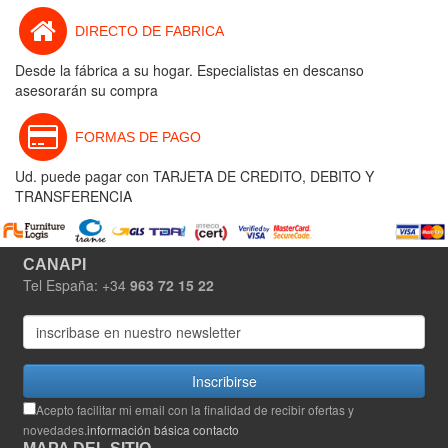
DIRECTO DE FABRICA
Desde la fábrica a su hogar. Especialistas en descanso
asesorarán su compra
FORMAS DE PAGO
Ud. puede pagar con TARJETA DE CREDITO, DEBITO Y
TRANSFERENCIA
CANAPI
Tel España: +34
963 72 15 22
Inscribirse
Acepto facilitar mi email con la finalidad de recibir ofertas y
novedades.
información básica contacto