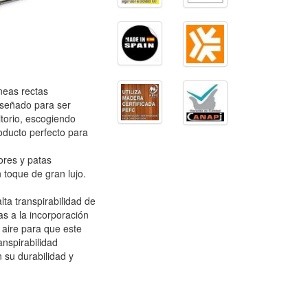
neas rectas
iseñado para ser
itorio, escogiendo
roducto perfecto para
ores y patas
toque de gran lujo.
ta transpirabilidad de
as a la incorporación
aire para que este
anspirabilidad
 su durabilidad y