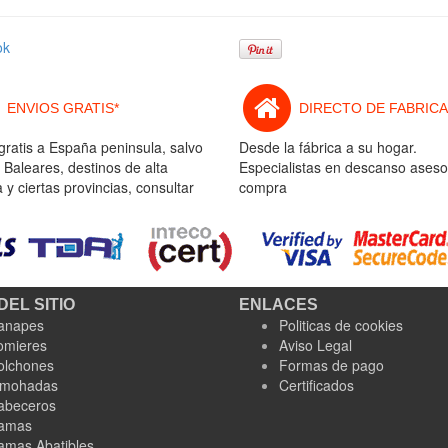
ok
ENVIOS GRATIS*
DIRECTO DE FABRICA
gratis a España peninsula, salvo
Desde la fábrica a su hogar.
 Baleares, destinos de alta
Especialistas en descanso aseso
y ciertas provincias, consultar
compra
DEL SITIO
ENLACES
anapes
Politicas de cookies
omieres
Aviso Legal
olchones
Formas de pago
lmohadas
Certificados
abeceros
amas
amas Abatibles