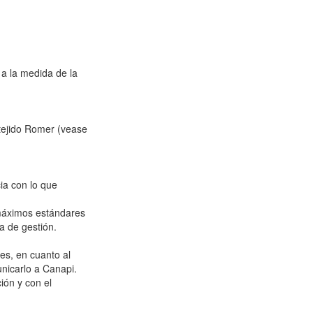
 a la medida de la
y tejido Romer (vease
ia con lo que
 máximos estándares
a de gestión.
les, en cuanto al
nicarlo a Canapi.
ión y con el