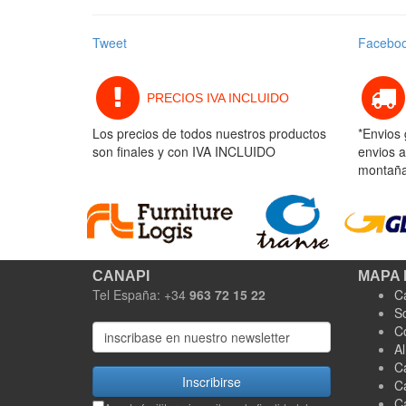
Tweet
Facebo
PRECIOS IVA INCLUIDO
Los precios de todos nuestros productos
*Envios 
son finales y con IVA INCLUIDO
envios a
montaña 
CANAPI
MAPA 
Tel España: +34
963 72 15 22
C
S
C
A
C
Inscribirse
C
C