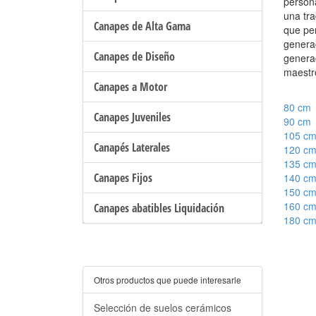
person
una tra
Canapes de Alta Gama
que per
genera
Canapes de Diseño
genera
maestr
Canapes a Motor
80 cm
Canapes Juveniles
90 cm
105 c
Canapés Laterales
120 c
135 c
Canapes Fijos
140 c
150 c
160 c
Canapes abatibles Liquidación
180 c
Otros productos que puede interesarle
Selección de suelos cerámicos