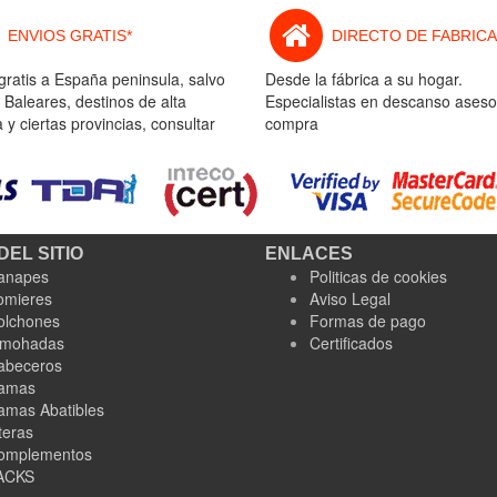
ENVIOS GRATIS*
DIRECTO DE FABRICA
gratis a España peninsula, salvo
Desde la fábrica a su hogar.
 Baleares, destinos de alta
Especialistas en descanso aseso
y ciertas provincias, consultar
compra
DEL SITIO
ENLACES
anapes
Politicas de cookies
omieres
Aviso Legal
olchones
Formas de pago
lmohadas
Certificados
abeceros
amas
amas Abatibles
teras
omplementos
ACKS