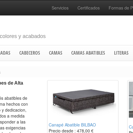
Servicios
Certificados
Formas de 
 colores y acabados
ADAS
CABECEROS
CAMAS
CAMAS ABATIBLES
LITERAS
a
es de Alta
s abatibles de
ama hechos con
 y dedicacion,
ados a medida
esponder a las
Canapé Abatible BILBAO
C
tas exigencias
Precio desde :
478,00
€
Pr