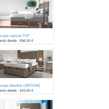
anapé cajones TOP
ecio desde :
696,00
€
anapé Abatible CAPITONÉ
ecio desde :
433,00
€