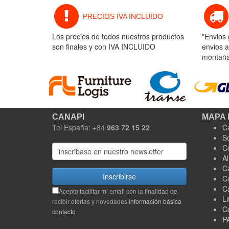
PRECIOS IVA INCLUIDO
Los precios de todos nuestros productos
*Envios 
son finales y con IVA INCLUIDO
envios a
montaña 
CANAPI
MAPA 
Tel España: +34
963 72 15 22
C
S
C
A
C
Inscribirse
C
C
Acepto facilitar mi email con la finalidad de
Li
recibir ofertas y novedades.
información básica
C
contacto
P