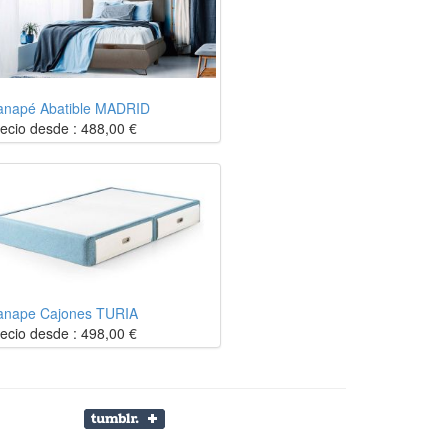
anapé Abatible MADRID
ecio desde :
488,00
€
anape Cajones TURIA
ecio desde :
498,00
€