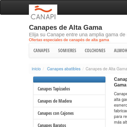
Canapes de Alta Gama
Elija su Canape entre una amplia gama de
Ofertas especiales de canapés de alta gama
CANAPES
SOMIERES
COLCHONES
ALMOH
inicio
Canapes abatibles
Canapes de Alta Gam
Canap
Gama
Canapes Tapizados
Canapé
alta g
Canapes de Madera
esmero
fabric
Canapes con Cajones
para r
más al
Canapes Baratos