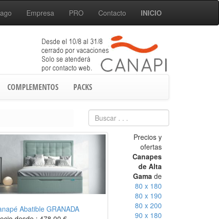
Pago
Empresa
PRO
Contacto
INICIO
COMPLEMENTOS
PACKS
Precios y
ofertas
Canapes
de Alta
Gama
de
80 x 180
80 x 190
80 x 200
anapé Abatible GRANADA
90 x 180
ecio desde :
478,00
€