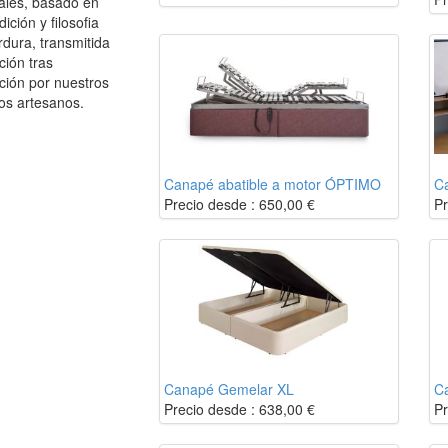
ales, basado en
dición y filosofia
dura, transmitida
ción tras
ción por nuestros
os artesanos.
Canapé abatible a motor ÓPTIMO
C
m
Precio desde :
650,00
€
Pr
m
m
m
m
m
m
Canapé Gemelar XL
C
Precio desde :
638,00
€
Pr