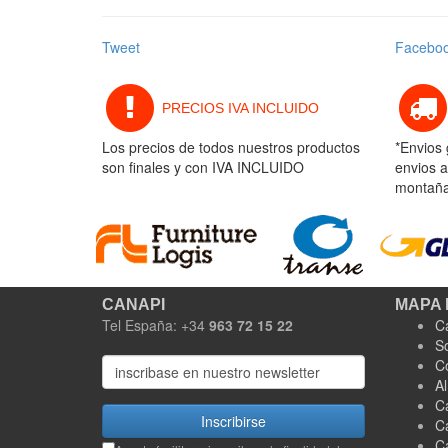
Tweet
Facebo
PRECIOS IVA INCLUIDO
Los precios de todos nuestros productos
*Envios 
son finales y con IVA INCLUIDO
envios a
montaña 
CANAPI
MAPA 
Tel España: +34
963 72 15 22
C
S
C
A
C
Inscribirse
C
C