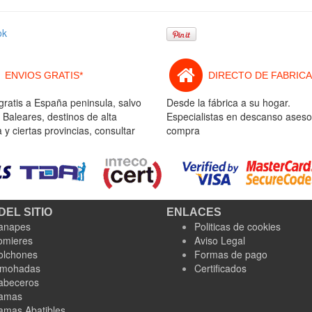
ok
ENVIOS GRATIS*
DIRECTO DE FABRICA
gratis a España peninsula, salvo
Desde la fábrica a su hogar.
 Baleares, destinos de alta
Especialistas en descanso aseso
y ciertas provincias, consultar
compra
DEL SITIO
ENLACES
anapes
Politicas de cookies
omieres
Aviso Legal
olchones
Formas de pago
lmohadas
Certificados
abeceros
amas
amas Abatibles