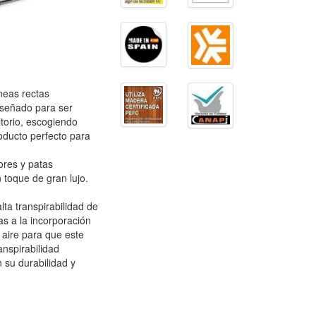
neas rectas
iseñado para ser
itorio, escogiendo
roducto perfecto para
ores y patas
toque de gran lujo.
ta transpirabilidad de
as a la incorporación
aire para que este
anspirabilidad
 su durabilidad y