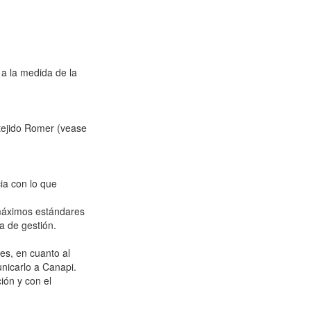
 a la medida de la
y tejido Romer (vease
ia con lo que
 máximos estándares
a de gestión.
les, en cuanto al
nicarlo a Canapi.
ión y con el