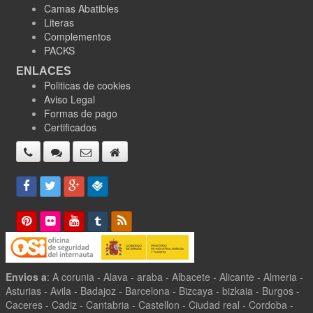
Camas Abatibles
Literas
Complementos
PACKS
ENLACES
Politicas de cookies
Aviso Legal
Formas de pago
Certificados
Envios a
: A corunia - Alava - araba - Albacete - Alicante - Almeria -
Asturias - Avila - Badajoz - Barcelona - Bizcaya - bizkaia - Burgos -
Caceres - Cadiz - Cantabria - Castellon - Ciudad real - Cordoba -