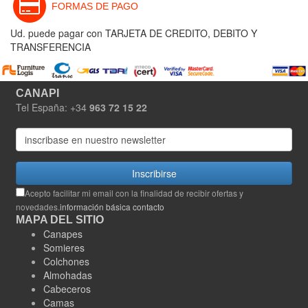
FORMAS DE PAGO
Ud. puede pagar con TARJETA DE CREDITO, DEBITO Y
TRANSFERENCIA
CANAPI
Tel España: +34
963 72 15 22
Inscribirse
Acepto facilitar mi email con la finalidad de recibir ofertas y
novedades.
información básica contacto
MAPA DEL SITIO
Canapes
Somieres
Colchones
Almohadas
Cabeceros
Camas