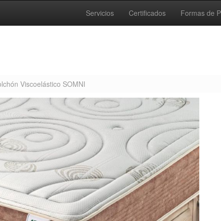
Servicios
Certificados
Formas de 
lchón Viscoelástico SOMNI