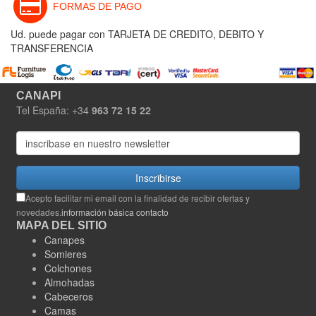
FORMAS DE PAGO
Ud. puede pagar con TARJETA DE CREDITO, DEBITO Y
TRANSFERENCIA
CANAPI
Tel España: +34
963 72 15 22
Inscribirse
Acepto facilitar mi email con la finalidad de recibir ofertas y
novedades.
información básica contacto
MAPA DEL SITIO
Canapes
Somieres
Colchones
Almohadas
Cabeceros
Camas