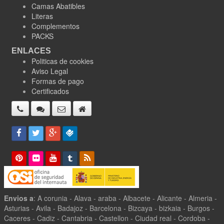
Camas Abatibles
Literas
Complementos
PACKS
ENLACES
Politicas de cookies
Aviso Legal
Formas de pago
Certificados
Envios a
: A corunia - Alava - araba - Albacete - Alicante - Almeria -
Asturias - Avila - Badajoz - Barcelona - Bizcaya - bizkaia - Burgos -
Caceres - Cadiz - Cantabria - Castellon - Ciudad real - Cordoba -