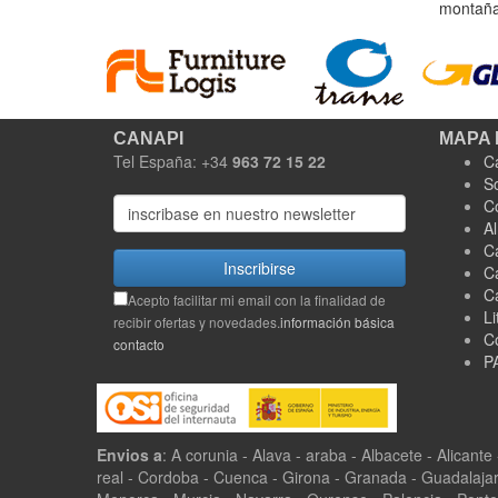
montaña 
CANAPI
MAPA 
Tel España: +34
963 72 15 22
C
S
C
A
C
Inscribirse
C
C
Acepto facilitar mi email con la finalidad de
Li
recibir ofertas y novedades.
información básica
C
contacto
P
Envios a
: A corunia - Alava - araba - Albacete - Alicante
real - Cordoba - Cuenca - Girona - Granada - Guadalajar -