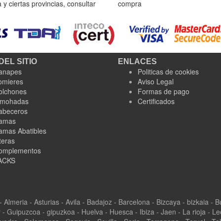
y ciertas provincias, consultar
compra
DEL SITIO
ENLACES
anapes
Politicas de cookies
omieres
Aviso Legal
olchones
Formas de pago
lmohadas
Certificados
abeceros
amas
amas Abatibles
teras
omplementos
ACKS
 - Almeria - Asturias - Avila - Badajoz - Barcelona - Bizcaya - bizkaia -
 Guipuzcoa - gipuzkoa - Huelva - Huesca - Ibiza - Jaen - La rioja - Leo