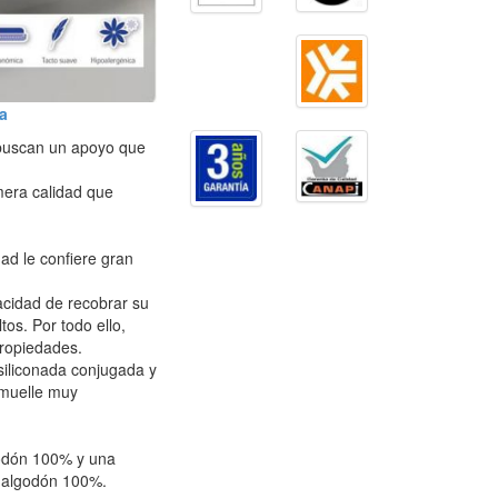
a
 buscan un apoyo que
mera calidad que
dad le confiere gran
acidad de recobrar su
os. Por todo ello,
propiedades.
 siliconada conjugada y
 muelle muy
godón 100% y una
e algodón 100%.