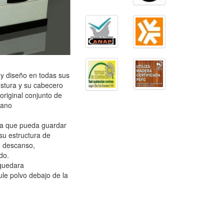
y diseño en todas sus
costura y su cabecero
riginal conjunto de
mano
ra que pueda guardar
su estructura de
o descanso,
do.
 quedara
le polvo debajo de la