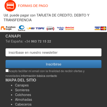
FORMAS DE PAGO
Ud. puede pagar con TARJETA DE CREDITO, DEBITO Y
TRANSFERENCIA
CANAPI
Tel España: +34
963 72 15 22
Inscribirse
Acepto facilitar mi email con la finalidad de recibir ofertas y
novedades.
información básica contacto
MAPA DEL SITIO
Canapes
Somieres
Colchones
Almohadas
Cabeceros