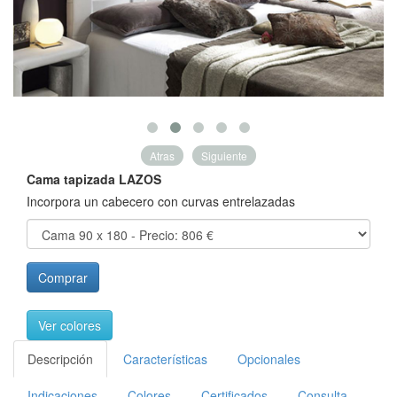
Atras
Siguiente
Cama tapizada LAZOS
Incorpora un cabecero con curvas entrelazadas
Comprar
Ver colores
Descripción
Características
Opcionales
Indicaciones
Colores
Certificados
Consulta