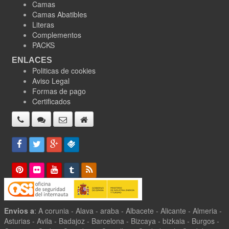
Camas
Camas Abatibles
Literas
Complementos
PACKS
ENLACES
Politicas de cookies
Aviso Legal
Formas de pago
Certificados
Envios a
: A corunia - Alava - araba - Albacete - Alicante - Almeria -
Asturias - Avila - Badajoz - Barcelona - Bizcaya - bizkaia - Burgos -