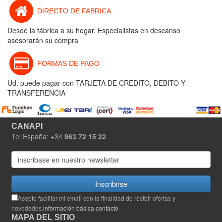
DIRECTO DE FABRICA
Desde la fábrica a su hogar. Especialistas en descanso
asesorarán su compra
FORMAS DE PAGO
Ud. puede pagar con TARJETA DE CREDITO, DEBITO Y
TRANSFERENCIA
CANAPI
Tel España: +34
963 72 15 22
Inscribirse
Acepto facilitar mi email con la finalidad de recibir ofertas y
novedades.
información básica contacto
MAPA DEL SITIO