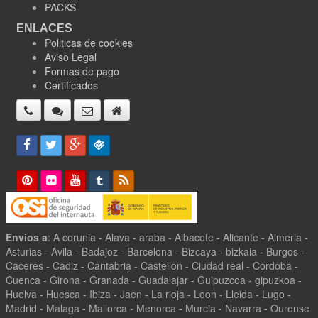
PACKS
ENLACES
Politicas de cookies
Aviso Legal
Formas de pago
Certificados
Envios a
: A corunia - Alava - araba - Albacete - Alicante - Almeria -
Asturias - Avila - Badajoz - Barcelona - Bizcaya - bizkaia - Burgos -
Caceres - Cadiz - Cantabria - Castellon - Ciudad real - Cordoba -
Cuenca - Girona - Granada - Guadalajar - Guipuzcoa - gipuzkoa -
Huelva - Huesca - Ibiza - Jaen - La rioja - Leon - Lleida - Lugo -
Madrid - Malaga - Mallorca - Menorca - Murcia - Navarra - Ourense