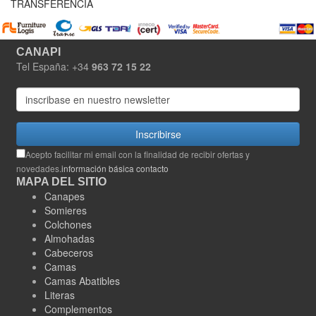
TRANSFERENCIA
CANAPI
Tel España: +34
963 72 15 22
Inscribirse
Acepto facilitar mi email con la finalidad de recibir ofertas y
novedades.
información básica contacto
MAPA DEL SITIO
Canapes
Somieres
Colchones
Almohadas
Cabeceros
Camas
Camas Abatibles
Literas
Complementos