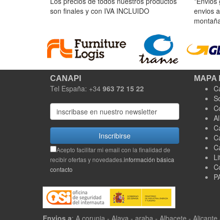
Los precios de todos nuestros productos
*Envios 
son finales y con IVA INCLUIDO
envios a
montaña 
CANAPI
MAPA 
Tel España: +34
963 72 15 22
C
S
C
A
C
Inscribirse
C
C
Acepto facilitar mi email con la finalidad de
Li
recibir ofertas y novedades.
información básica
C
contacto
P
Envios a
: A corunia - Alava - araba - Albacete - Alicante