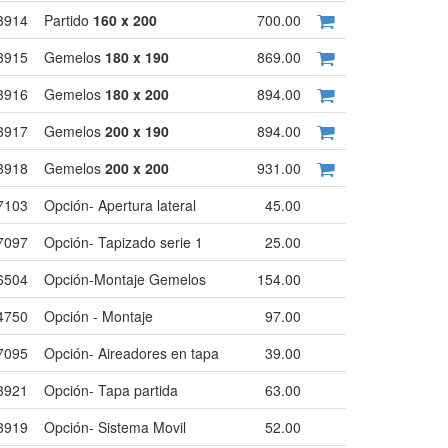
3914
Partido
160 x 200
700.00
3915
Gemelos
180 x 190
869.00
3916
Gemelos
180 x 200
894.00
3917
Gemelos
200 x 190
894.00
3918
Gemelos
200 x 200
931.00
7103
Opción- Apertura lateral
45.00
7097
Opción- Tapizado serie 1
25.00
6504
Opción-Montaje Gemelos
154.00
4750
Opción - Montaje
97.00
7095
Opción- Aireadores en tapa
39.00
3921
Opción- Tapa partida
63.00
3919
Opción- Sistema Movil
52.00