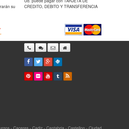
Ud. puede pagar con TARJETA DE
rarán su
CREDITO, DEBITO Y TRANSFERENCIA
 Burgos - Caceres - Cadiz - Cantabria - Castellon - Ciudad