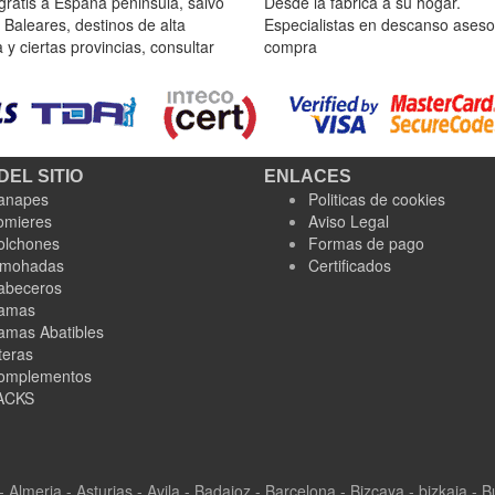
gratis a España peninsula, salvo
Desde la fábrica a su hogar.
 Baleares, destinos de alta
Especialistas en descanso aseso
y ciertas provincias, consultar
compra
DEL SITIO
ENLACES
anapes
Politicas de cookies
omieres
Aviso Legal
olchones
Formas de pago
lmohadas
Certificados
abeceros
amas
amas Abatibles
teras
omplementos
ACKS
 - Almeria - Asturias - Avila - Badajoz - Barcelona - Bizcaya - bizkaia -