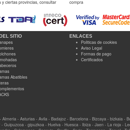
y ciertas provincias, consultar
compra
DEL SITIO
ENLACES
anapes
Politicas de cookies
omieres
Aviso Legal
olchones
Formas de pago
lmohadas
Certificados
abeceros
amas
amas Abatibles
teras
omplementos
ACKS
 - Almeria - Asturias - Avila - Badajoz - Barcelona - Bizcaya - bizkaia -
 Guipuzcoa - gipuzkoa - Huelva - Huesca - Ibiza - Jaen - La rioja - Leo