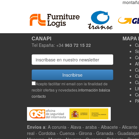
montaña 
CANAPI
MAPA 
Tel España: +34
963 72 15 22
C
S
C
A
C
Inscribirse
C
C
Acepto facilitar mi email con la finalidad de
Li
recibir ofertas y novedades.
información básica
C
contacto
P
Envios a
: A corunia - Alava - araba - Albacete - Alicante
real - Cordoba - Cuenca - Girona - Granada - Guadalajar -