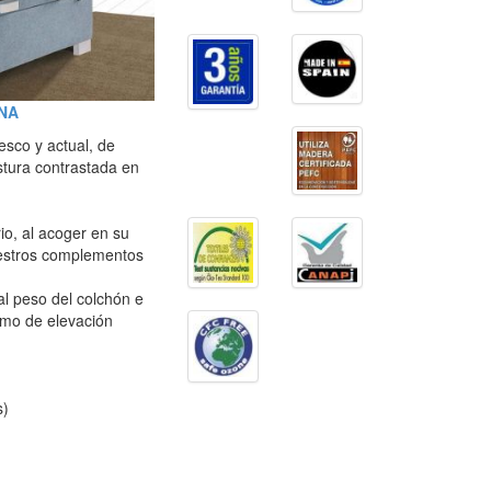
ONA
sco y actual, de
stura contrastada en
io, al acoger en su
uestros complementos
al peso del colchón e
ismo de elevación
s)