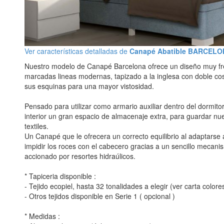
Ver características detalladas de
Canapé Abatible BARCEL
Nuestro modelo de Canapé Barcelona ofrece un diseño muy fre
marcadas lineas modernas, tapizado a la inglesa con doble co
sus esquinas para una mayor vistosidad.
Pensado para utilizar como armario auxiliar dentro del dormitor
interior un gran espacio de almacenaje extra, para guardar n
textiles.
Un Canapé que le ofrecera un correcto equilibrio al adaptarse 
impidir los roces con el cabecero gracias a un sencillo mecan
accionado por resortes hidraúlicos.
* Tapiceria disponible :
- Tejido ecopiel, hasta 32 tonalidades a elegir (ver carta colore
- Otros tejidos disponible en Serie 1 ( opcional )
* Medidas :