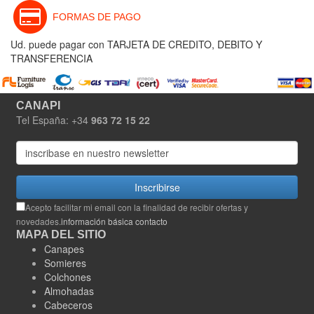
FORMAS DE PAGO
Ud. puede pagar con TARJETA DE CREDITO, DEBITO Y
TRANSFERENCIA
CANAPI
Tel España: +34
963 72 15 22
Inscribirse
Acepto facilitar mi email con la finalidad de recibir ofertas y
novedades.
información básica contacto
MAPA DEL SITIO
Canapes
Somieres
Colchones
Almohadas
Cabeceros