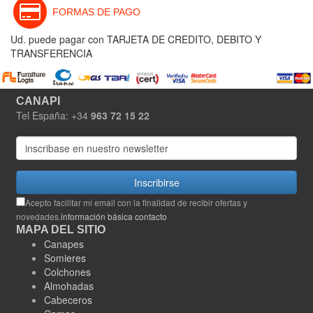
FORMAS DE PAGO
Ud. puede pagar con TARJETA DE CREDITO, DEBITO Y
TRANSFERENCIA
CANAPI
Tel España: +34
963 72 15 22
Inscribirse
Acepto facilitar mi email con la finalidad de recibir ofertas y
novedades.
información básica contacto
MAPA DEL SITIO
Canapes
Somieres
Colchones
Almohadas
Cabeceros