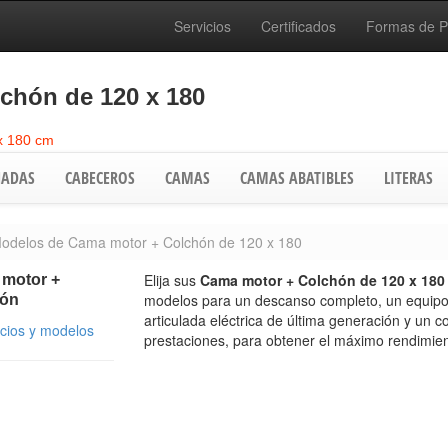
Servicios
Certificados
Formas de 
chón de 120 x 180
x 180 cm
ADAS
CABECEROS
CAMAS
CAMAS ABATIBLES
LITERAS
odelos de Cama motor + Colchón de 120 x 180
Elija sus
Cama motor + Colchón de 120 x 18
motor +
modelos para un descanso completo, un equip
hón
articulada eléctrica de última generación y un co
ecios y modelos
prestaciones, para obtener el máximo rendimien