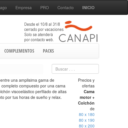
Pago
Empresa
PRO
Contacto
INICIO
COMPLEMENTOS
PACKS
0
entre una amplisima gama de
Precios y
o completo compuesto por una cama
ofertas
lchón viscoelástico perfilado de altas
Cama
to por tus horas de sueño y relax.
motor +
Colchón
de
80 x 180
80 x 190
80 x 200