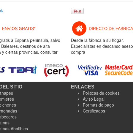
ok
ENVIOS GRATIS*
DIRECTO DE FABRICA
gratis a España peninsula, salvo
Desde la fábrica a su hogar.
 Baleares, destinos de alta
Especialistas en descanso aseso
y ciertas provincias, consultar
compra
DEL SITIO
ENLACES
anapes
Politicas de cookies
omieres
Aviso Legal
olchones
Formas de pago
lmohadas
Certificados
abeceros
amas
amas Abatibles