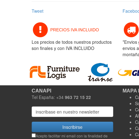
Tweet
Facebo
PRECIOS IVA INCLUIDO
Los precios de todos nuestros productos
*Envios 
son finales y con IVA INCLUIDO
envios a
montaña 
CANAPI
MAPA 
Tel España: +34
963 72 15 22
C
S
C
A
C
Inscribirse
C
C
Acepto facilitar mi email con la finalidad de