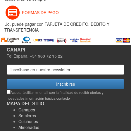
FORMAS DE PAGO
Ud. puede pagar con TARJETA DE CREDITO, DEBITO Y
TRANSFERENCIA
CANAPI
Tel España: +34
963 72 15 22
Inscribirse
Acepto facilitar mi email con la finalidad de recibir ofertas y
novedades.
información básica contacto
MAPA DEL SITIO
Canapes
Somieres
Colchones
Almohadas