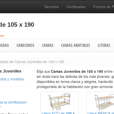
Servicios
Certificados
Formas de 
e 105 x 190
 cm
ADAS
CABECEROS
CAMAS
CAMAS ABATIBLES
LITERAS
elos de Camas Juveniles de 105 x 190
Elija sus
Camas Juveniles de 105 x 190
entre
 Juveniles
sin duda hara las delicias de los más jóvenes, 
ecios y modelos
disponibles en tonos claros y alegres, haciendo
protagonista de la habitación con gran armonia y
s la certificación
?
Litera ECO de
105 x
Litera BÁSICA 