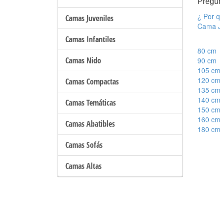
Pregu
¿ Por q
Camas Juveniles
Cama J
Camas Infantiles
80 cm
Camas Nido
90 cm
105 c
120 c
Camas Compactas
135 c
140 c
Camas Temáticas
150 c
160 c
Camas Abatibles
180 c
Camas Sofás
Camas Altas