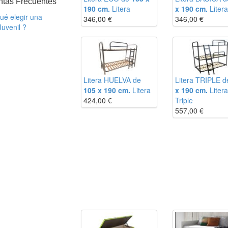
ntas Frecuentes
190 cm.
Litera
x 190 cm.
Litera
ué elegir una
346,00
€
346,00
€
uvenil ?
m
Litera HUELVA de
Litera TRIPLE 
m
105 x 190 cm.
Litera
x 190 cm.
Litera
m
424,00
€
Triple
m
557,00
€
m
m
m