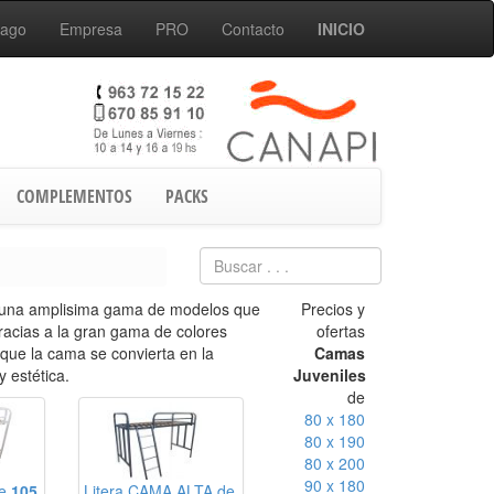
Pago
Empresa
PRO
Contacto
INICIO
COMPLEMENTOS
PACKS
 una amplisima gama de modelos que
Precios y
gracias a la gran gama de colores
ofertas
 que la cama se convierta en la
Camas
 estética.
Juveniles
de
80 x 180
80 x 190
80 x 200
90 x 180
de
105
Litera CAMA ALTA de