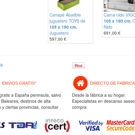
Canapé Abatible
Cama nido VIG
juguetero TOYS de
105 x 190 cm.
105 x 190 cm.
Nido
Juguetero
691,00
€
597,00
€
ok
ENVIOS GRATIS*
DIRECTO DE FABRICA
gratis a España peninsula, salvo
Desde la fábrica a su hogar.
 Baleares, destinos de alta
Especialistas en descanso aseso
y ciertas provincias, consultar
compra