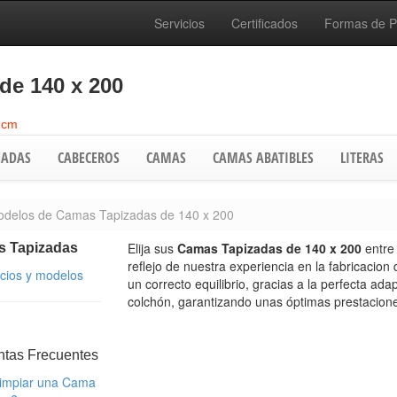
Servicios
Certificados
Formas de 
de 140 x 200
 cm
ADAS
CABECEROS
CAMAS
CAMAS ABATIBLES
LITERAS
delos de Camas Tapizadas de 140 x 200
Elija sus
Camas Tapizadas de 140 x 200
entre
 Tapizadas
reflejo de nuestra experiencia en la fabricacio
ecios y modelos
un correcto equilibrio, gracias a la perfecta ad
colchón, garantizando unas óptimas prestacione
ntas Frecuentes
impiar una Cama