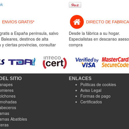
ok
ENVIOS GRATIS*
DIRECTO DE FABRICA
gratis a España peninsula, salvo
Desde la fábrica a su hogar.
 Baleares, destinos de alta
Especialistas en descanso aseso
y ciertas provincias, consultar
compra
DEL SITIO
ENLACES
anapes
Politicas de cookies
omieres
Aviso Legal
olchones
Formas de pago
lmohadas
Certificados
abeceros
amas
amas Abatibles
teras