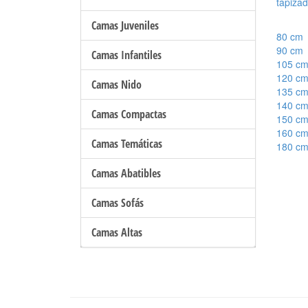
tapiza
Camas Juveniles
80 cm
90 cm
Camas Infantiles
105 c
120 c
Camas Nido
135 c
140 c
Camas Compactas
150 c
160 c
Camas Temáticas
180 c
Camas Abatibles
Camas Sofás
Camas Altas