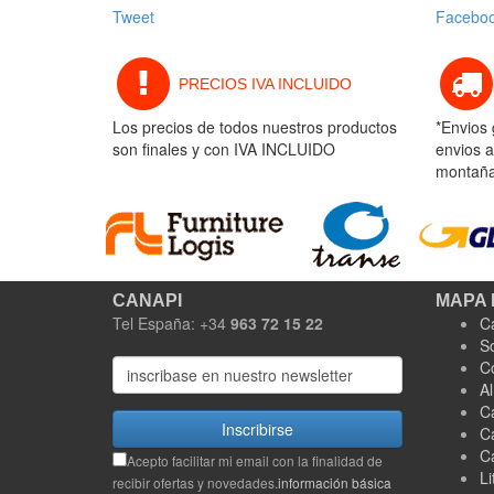
Tweet
Facebo
PRECIOS IVA INCLUIDO
Los precios de todos nuestros productos
*Envios 
son finales y con IVA INCLUIDO
envios a
montaña 
CANAPI
MAPA 
Tel España: +34
963 72 15 22
C
S
C
A
C
Inscribirse
C
C
Acepto facilitar mi email con la finalidad de
Li
recibir ofertas y novedades.
información básica