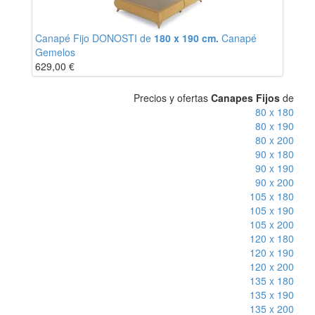
Canapé Fijo DONOSTI de
180 x 190 cm.
Canapé
Gemelos
629,00
€
Precios y ofertas
Canapes Fijos
de
80 x 180
80 x 190
80 x 200
90 x 180
90 x 190
90 x 200
105 x 180
105 x 190
105 x 200
120 x 180
120 x 190
120 x 200
135 x 180
135 x 190
135 x 200