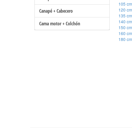
105 c
120 c
Canapé + Cabecero
135 c
140 c
Cama motor + Colchón
150 c
160 c
180 c