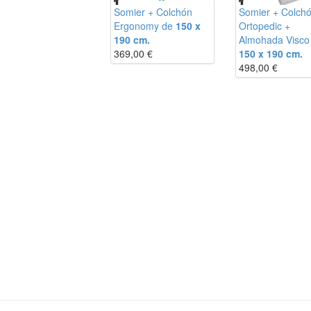
m
Somier + Colchón
Somier + Colch
m
Ergonomy de
150 x
Ortopedic +
m
190 cm.
Almohada Visco
m
369,00
€
150 x 190 cm.
m
498,00
€
m
m