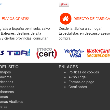
ok
ENVIOS GRATIS*
DIRECTO DE FABRICA
gratis a España peninsula, salvo
Desde la fábrica a su hogar.
 Baleares, destinos de alta
Especialistas en descanso aseso
y ciertas provincias, consultar
compra
DEL SITIO
ENLACES
anapes
Politicas de cookies
omieres
Aviso Legal
olchones
Formas de pago
lmohadas
Certificados
abeceros
amas
amas Abatibles
teras