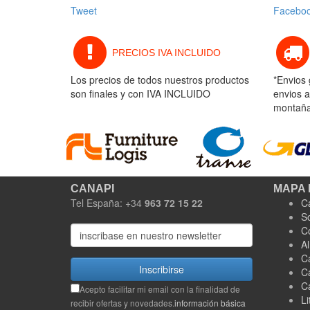
Tweet
Facebo
PRECIOS IVA INCLUIDO
Los precios de todos nuestros productos
*Envios 
son finales y con IVA INCLUIDO
envios a
montaña 
CANAPI
MAPA 
Tel España: +34
963 72 15 22
C
S
C
A
C
Inscribirse
C
C
Acepto facilitar mi email con la finalidad de
Li
recibir ofertas y novedades.
información básica