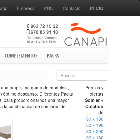
Pago
Empresa
PRO
Contacto
INICIO
COMPLEMENTOS
PACKS
e una amplisima gama de modelos ,
Precios y
n óptimo descanso. Diferentes Packs
ofertas
eal para proporcionarnos una mayor
Somier +
s a la combinación de somieres de
Colchón
a
de
80 x 180
80 x 190
80 x 200
90 x 180