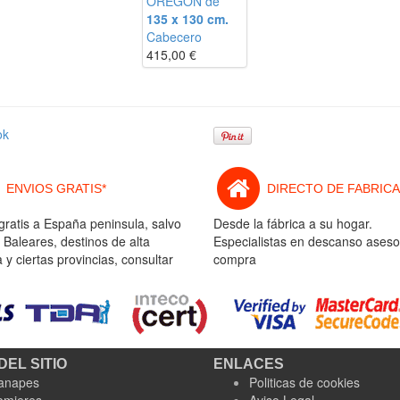
OREGON de
135 x 130 cm.
Cabecero
415,00
€
ok
ENVIOS GRATIS*
DIRECTO DE FABRICA
gratis a España peninsula, salvo
Desde la fábrica a su hogar.
 Baleares, destinos de alta
Especialistas en descanso aseso
y ciertas provincias, consultar
compra
DEL SITIO
ENLACES
anapes
Politicas de cookies