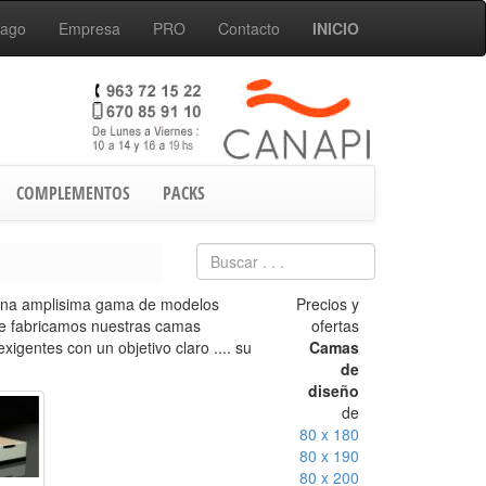
Pago
Empresa
PRO
Contacto
INICIO
COMPLEMENTOS
PACKS
una amplisima gama de modelos
Precios y
ue fabricamos nuestras camas
ofertas
igentes con un objetivo claro .... su
Camas
de
diseño
de
80 x 180
80 x 190
80 x 200