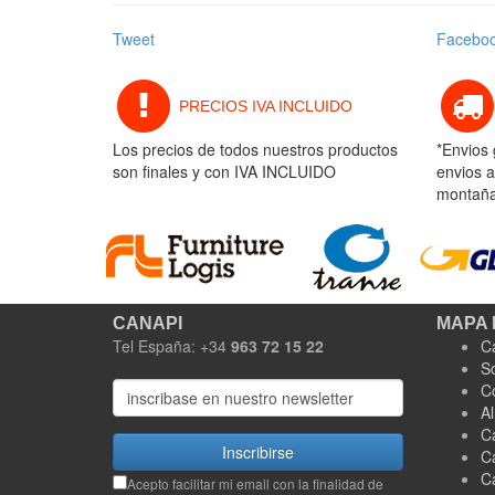
Tweet
Facebo
PRECIOS IVA INCLUIDO
Los precios de todos nuestros productos
*Envios 
son finales y con IVA INCLUIDO
envios a
montaña 
CANAPI
MAPA 
Tel España: +34
963 72 15 22
C
S
C
A
C
Inscribirse
C
C
Acepto facilitar mi email con la finalidad de