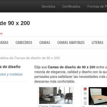
Servicios
Certificados
Formas de 
de 90 x 200
cm
ADAS
CABECEROS
CAMAS
CAMAS ABATIBLES
LITERAS
delos de Camas de diseño de 90 x 200
Elija sus
Camas de diseño de 90 x 200
entre 
 de diseño
mezcla de elegancia, calidad y diseño con la q
ecios y modelos
pensadas para satisfacer las necesidades más ex
descanso más confortable.
Cama Cajones