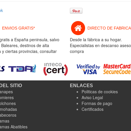
ok
ENVIOS GRATIS*
DIRECTO DE FABRICA
gratis a España peninsula, salvo
Desde la fábrica a su hogar.
 Baleares, destinos de alta
Especialistas en descanso aseso
y ciertas provincias, consultar
compra
DEL SITIO
ENLACES
anapes
Politicas de cookies
omieres
Aviso Legal
olchones
Formas de pago
lmohadas
Certificados
abeceros
amas
amas Abatibles