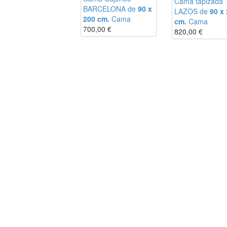
Cama tapizada
m
BARCELONA de
90 x
LAZOS de
90 x
m
200 cm.
Cama
cm.
Cama
m
700,00
€
820,00
€
m
m
m
m