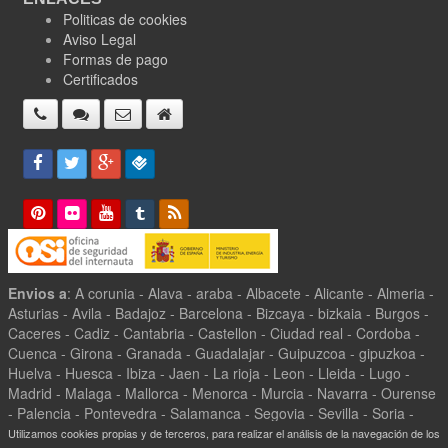
Politicas de cookies
Aviso Legal
Formas de pago
Certificados
Envios a
: A corunia - Alava - araba - Albacete - Alicante - Almeria -
Asturias - Avila - Badajoz - Barcelona - Bizcaya - bizkaia - Burgos -
Caceres - Cadiz - Cantabria - Castellon - Ciudad real - Cordoba -
Cuenca - Girona - Granada - Guadalajar - Guipuzcoa - gipuzkoa -
Huelva - Huesca - Ibiza - Jaen - La rioja - Leon - Lleida - Lugo -
Madrid - Malaga - Mallorca - Menorca - Murcia - Navarra - Ourense
- Palencia - Pontevedra - Salamanca - Segovia - Sevilla - Soria -
Tarragona - Teruel - Toledo - Valencia - Valladolid - Zamora -
Utilizamos cookies propias y de terceros, para realizar el análisis de la navegación de los