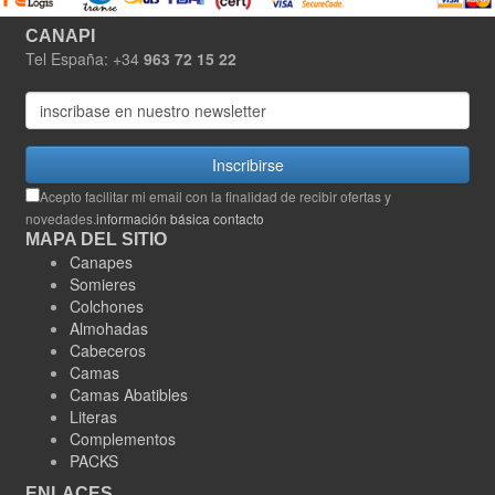
CANAPI
Tel España: +34
963 72 15 22
Inscribirse
Acepto facilitar mi email con la finalidad de recibir ofertas y
novedades.
información básica contacto
MAPA DEL SITIO
Canapes
Somieres
Colchones
Almohadas
Cabeceros
Camas
Camas Abatibles
Literas
Complementos
PACKS
ENLACES