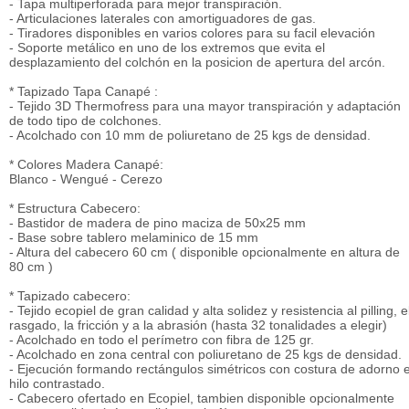
- Tapa multiperforada para mejor transpiración.
- Articulaciones laterales con amortiguadores de gas.
- Tiradores disponibles en varios colores para su facil elevación
- Soporte metálico en uno de los extremos que evita el
desplazamiento del colchón en la posicion de apertura del arcón.
* Tapizado Tapa Canapé :
- Tejido 3D Thermofress para una mayor transpiración y adaptación
de todo tipo de colchones.
- Acolchado con 10 mm de poliuretano de 25 kgs de densidad.
* Colores Madera Canapé:
Blanco - Wengué - Cerezo
* Estructura Cabecero:
- Bastidor de madera de pino maciza de 50x25 mm
- Base sobre tablero melaminico de 15 mm
- Altura del cabecero 60 cm ( disponible opcionalmente en altura de
80 cm )
* Tapizado cabecero:
- Tejido ecopiel de gran calidad y alta solidez y resistencia al pilling, e
rasgado, la fricción y a la abrasión (hasta 32 tonalidades a elegir)
- Acolchado en todo el perímetro con fibra de 125 gr.
- Acolchado en zona central con poliuretano de 25 kgs de densidad.
- Ejecución formando rectángulos simétricos con costura de adorno 
hilo contrastado.
- Cabecero ofertado en Ecopiel, tambien disponible opcionalmente