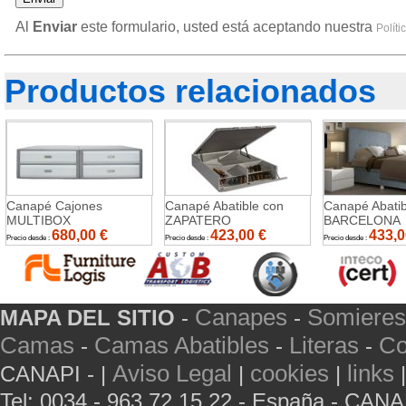
Al
Enviar
este formulario, usted está aceptando nuestra
Políti
Productos relacionados
Canapé Cajones
Canapé Abatible con
Canapé Abatib
MULTIBOX
ZAPATERO
BARCELONA
680,00
€
423,00
€
433,0
Precio desde :
Precio desde :
Precio desde :
Canapes
Somieres
MAPA DEL SITIO
-
-
Camas
Camas Abatibles
Literas
Co
-
-
-
Aviso Legal
cookies
links
CANAPI - |
|
|
Tel: 0034 - 963 72 15 22 - España - CAN