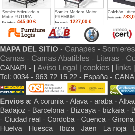
Somier Articulado a
Somier Madera Motor
Colchón Láte
Motor FUTURA
PREMIUM
783,0
Precio desde :
445,00
€
1227,00
€
Precio desde :
Precio desde :
Canapes
Somieres
MAPA DEL SITIO
-
-
Camas
Camas Abatibles
Literas
Co
-
-
-
Aviso Legal
cookies
links
CANAPI - |
|
|
Tel: 0034 - 963 72 15 22 - España - CAN
Envios a
: A corunia - Alava - araba - Albac
Badajoz - Barcelona - Bizcaya - bizkaia - 
- Ciudad real - Cordoba - Cuenca - Girona
Huelva - Huesca - Ibiza - Jaen - La rioja -