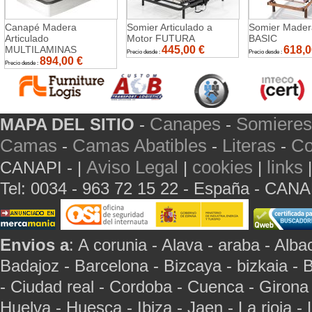
Canapé Madera
Somier Articulado a
Somier Mader
Articulado
Motor FUTURA
BASIC
MULTILAMINAS
445,00
€
618,0
Precio desde :
Precio desde :
894,00
€
Precio desde :
Canapes
Somieres
MAPA DEL SITIO
-
-
Camas
Camas Abatibles
Literas
Co
-
-
-
Aviso Legal
cookies
links
CANAPI - |
|
|
Tel: 0034 - 963 72 15 22 - España - CAN
Envios a
: A corunia - Alava - araba - Albac
Badajoz - Barcelona - Bizcaya - bizkaia - 
- Ciudad real - Cordoba - Cuenca - Girona
Huelva - Huesca - Ibiza - Jaen - La rioja -