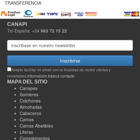
TRANSFERENCIA
CANAPI
Tel España: +34
963 72 15 22
Inscribirse
Acepto facilitar mi email con la finalidad de recibir ofertas y
novedades.
información básica contacto
MAPA DEL SITIO
Canapes
Somieres
Colchones
Almohadas
Cabeceros
Camas
Camas Abatibles
Literas
Complementos