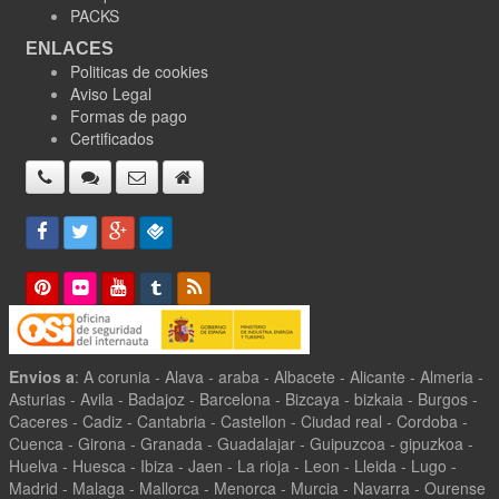
PACKS
ENLACES
Politicas de cookies
Aviso Legal
Formas de pago
Certificados
Envios a
: A corunia - Alava - araba - Albacete - Alicante - Almeria -
Asturias - Avila - Badajoz - Barcelona - Bizcaya - bizkaia - Burgos -
Caceres - Cadiz - Cantabria - Castellon - Ciudad real - Cordoba -
Cuenca - Girona - Granada - Guadalajar - Guipuzcoa - gipuzkoa -
Huelva - Huesca - Ibiza - Jaen - La rioja - Leon - Lleida - Lugo -
Madrid - Malaga - Mallorca - Menorca - Murcia - Navarra - Ourense